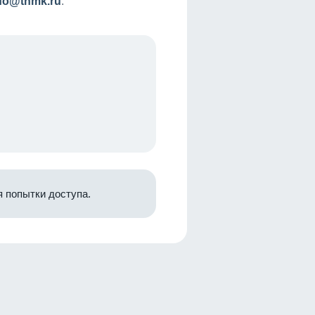
nfo@tnmk.ru
.
 попытки доступа.