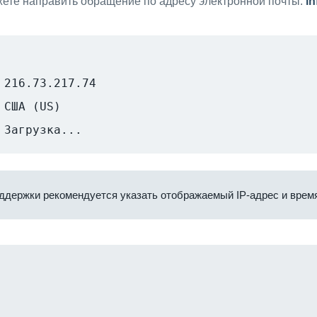
ете направить обращение по адресу электронной почты:
i
216.73.217.74
США (US)
Загрузка...
ддержки рекомендуется указать отображаемый IP-адрес и время