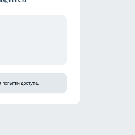
nfo@tnmk.ru
.
 попытки доступа.