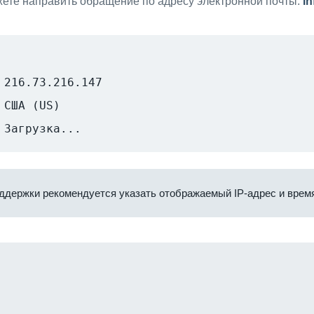
ете направить обращение по адресу электронной почты:
i
216.73.216.147
США (US)
Загрузка...
ддержки рекомендуется указать отображаемый IP-адрес и время