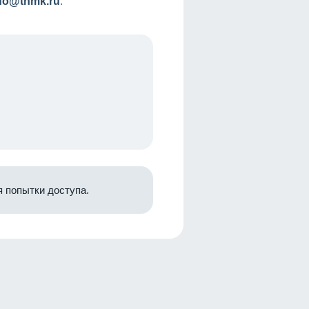
nfo@tnmk.ru
.
 попытки доступа.